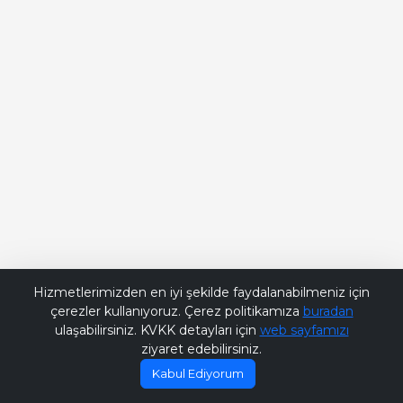
Bana Soru Sor | Ask Me
Hizmetlerimizden en iyi şekilde faydalanabilmeniz için
çerezler kullanıyoruz. Çerez politikamıza
buradan
ulaşabilirsiniz. KVKK detayları için
web sayfamızı
ziyaret edebilirsiniz.
Kabul Ediyorum