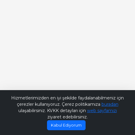
Bana Soru Sor | Ask Me
Hizmetlerimizden en iyi şekilde faydalanabilmeniz için
çerezler kullanıyoruz. Çerez politikamıza
buradan
ulaşabilirsiniz. KVKK detayları için
web sayfamızı
ziyaret edebilirsiniz.
Kabul Ediyorum