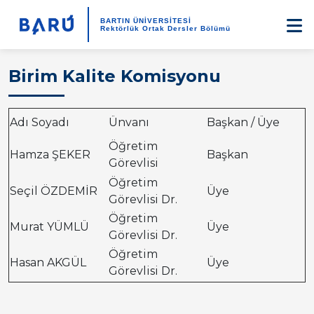
BARTIN ÜNİVERSİTESİ
Rektörlük Ortak Dersler Bölümü
Birim Kalite Komisyonu
Adı Soyadı
Ünvanı
Başkan / Üye
Öğretim
Hamza ŞEKER
Başkan
Görevlisi
Öğretim
Seçil ÖZDEMİR
Üye
Görevlisi Dr.
Öğretim
Murat YÜMLÜ
Üye
Görevlisi Dr.
Öğretim
Hasan AKGÜL
Üye
Görevlisi Dr.