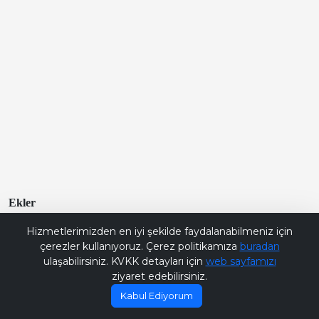
Ekler
Bana Soru Sor | Ask Me
20232024-guz-ara-sinav(1).pdf
Hizmetlerimizden en iyi şekilde faydalanabilmeniz için
çerezler kullanıyoruz. Çerez politikamıza
buradan
ulaşabilirsiniz. KVKK detayları için
web sayfamızı
ziyaret edebilirsiniz.
Kabul Ediyorum